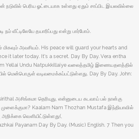
லின் நடுவில் பெரிய ஓட்டையாக உள்ளது ஏதும் சாப்பிட இயலவில்லை
் வீட்டிலேயே தயாரிப்பது என்று பார்போம்.
ும் மிகவும் அவசியம். His peace will guard your hearts and
ce it later today. It's a secret. Day By Day. Vera entha
m Yellai Undu Natpukkillaiye வலைத்தமிழ் இணையதளத்தில்
ையில் மென்பொருள் வடிவமைக்கப்பட்டுள்ளது. Day By Day. John:
irithal அசிங்கமா தெரியுது, என்னுடைய கடவாய் பல் நான்கு
்டும் முளைக்குமா? Kaalam Nam Thozhan Mustafa இந்தியாவில்
 அறிக்கை வெளியிட்டுள்ளது(,
azhkai Payanam Day By Day. (Music) English. 7 Then you