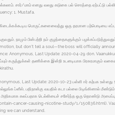
ழைக்கலாம். சார்/மாம் எனது வலது கடுகை பல் சொத்தை ஏற்பட்டு பல்
uency: 1. Mustafa.
டைக்கக்கூடிய பொருட்களைவைத்து ஒரு தரமான பற்பொடியை எப்படி நம
ுவதும், நாமும் பின்பற்றி நம் குழந்தைகளுக்கும் பழக்கப்படுத்துவத
motion, but don't tell a soul—the boss will officially announ
rence: Anonymous, Last Update: 2020-04-29 don. Vaanukku
ெய்யும் கருத்துக்கள் தணிக்கை இன்றி உடனடியாக பிரசுரமாகும் வக
kirathu.
Anonymous, Last Update: 2020-10-23 பள்ளி ஈர் கற்பக உள்ளது s
லுங்க ப்ளீஸ், பதிநான்கு வயதில் கடா பல்லை பிடிங்கினால் மீண
வு அதிகமாக கலப்பதாக டெல்லியைச் சசேர்ந்த ஒரு தொண்டு அமைப்பு
contain-cancer-causing-nicotine-study/1/150836.html). Va
hing we can understand.