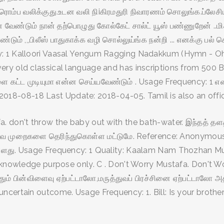
 ரொம்ப வலிக்குது.உடன வலி நிiகிரமதுரி நிவாரணம் சொலுங்க.ப்லேச
ண வேண்டும் நான் தற்பொழுது கோல்கேட் சால்ட் யூஸ் பண்ணுறேன் ..மி
ம் ,,,பிலீஸ் பாதுகாக்க வழி சொல்லுய்ங்க நன்றி ... எனக்கு பல்
 1 Kalloori Vaasal Yengum Ragging Nadakkum (Hymn - Oh) Q
y old classical language and has inscriptions from 500 B.C
ளை கட்ட முடியுமா என்ன செய்யவேண்டும் . Usage Frequency: 1 
18-08-18 Last Update: 2018-04-05. Tamil is also an offici
 don't throw the baby out with the bath-water. இந்தத் தளத்
த்துவ முறைகளை தெரிந்துகொள்ள மட்டுமே. Reference: Anonymous
ளது. Usage Frequency: 1 Quality: Kaalam Nam Thozhan Must
 knowledge purpose only. C . Don't Worry Mustafa. Don't Wo
ஏதும் பின்விளைவு ஏற்பட்டாலோ,மருத்துவப் பிரச்சினை ஏற்பட்டாலோ அ
ncertain outcome. Usage Frequency: 1. Bill: Is your brothe