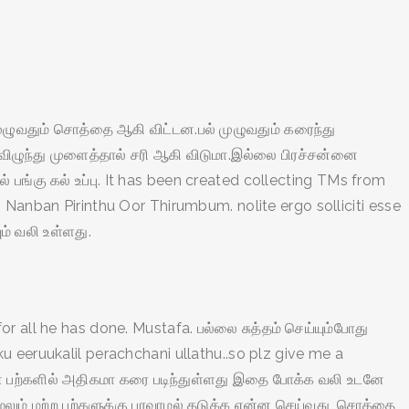
முழுவதும் சொத்தை ஆகி விட்டன.பல் முழுவதும் கரைந்து
ள் விழுந்து முளைத்தால் சரி ஆகி விடுமா.இல்லை பிரச்சன்னை
பங்கு கல் உப்பு. It has been created collecting TMs from
 Nanban Pirinthu Oor Thirumbum. nolite ergo solliciti esse
் வலி உள்ளது.
r all he has done. Mustafa. பல்லை சுத்தம் செய்யும்போது
u eeruukalil perachchani ullathu..so plz give me a
என் பற்களில் அதிகமா கரை படிந்துள்ளது இதை போக்க வலி உடனே
 மேலும் மற்ற பற்களுக்கு பரவாமல் தடுக்க என்ன செய்வது, சொத்தை