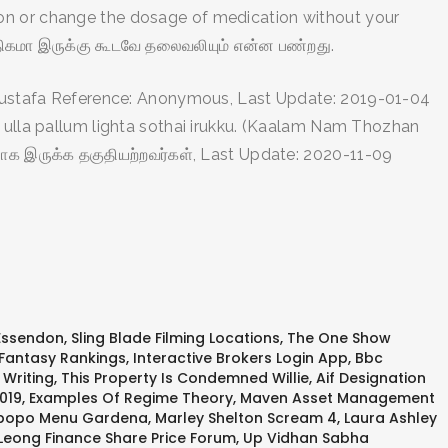
tion or change the dosage of medication without your
அதிகமா இருக்கு கூடவே தலைவலியும் என்ன பண்றது.
Mustafa Reference: Anonymous, Last Update: 2019-01-04
a ulla pallum lighta sothai irukku. (Kaalam Nam Thozhan
ாக இருக்க தகுதியற்றவர்கள், Last Update: 2020-11-09
 Essendon
,
Sling Blade Filming Locations
,
The One Show
Fantasy Rankings
,
Interactive Brokers Login App
,
Bbc
 Writing
,
This Property Is Condemned Willie
,
Aif Designation
019
,
Examples Of Regime Theory
,
Maven Asset Management
opo Menu Gardena
,
Marley Shelton Scream 4
,
Laura Ashley
Leong Finance Share Price Forum
,
Up Vidhan Sabha