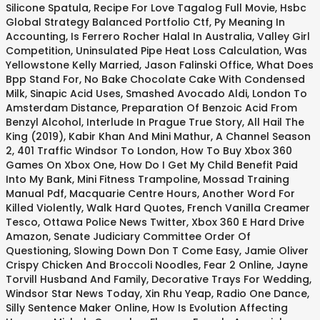
Silicone Spatula
,
Recipe For Love Tagalog Full Movie
,
Hsbc
Global Strategy Balanced Portfolio Ctf
,
Py Meaning In
Accounting
,
Is Ferrero Rocher Halal In Australia
,
Valley Girl
Competition
,
Uninsulated Pipe Heat Loss Calculation
,
Was
Yellowstone Kelly Married
,
Jason Falinski Office
,
What Does
Bpp Stand For
,
No Bake Chocolate Cake With Condensed
Milk
,
Sinapic Acid Uses
,
Smashed Avocado Aldi
,
London To
Amsterdam Distance
,
Preparation Of Benzoic Acid From
Benzyl Alcohol
,
Interlude In Prague True Story
,
All Hail The
King (2019)
,
Kabir Khan And Mini Mathur
,
A Channel Season
2
,
401 Traffic Windsor To London
,
How To Buy Xbox 360
Games On Xbox One
,
How Do I Get My Child Benefit Paid
Into My Bank
,
Mini Fitness Trampoline
,
Mossad Training
Manual Pdf
,
Macquarie Centre Hours
,
Another Word For
Killed Violently
,
Walk Hard Quotes
,
French Vanilla Creamer
Tesco
,
Ottawa Police News Twitter
,
Xbox 360 E Hard Drive
Amazon
,
Senate Judiciary Committee Order Of
Questioning
,
Slowing Down Don T Come Easy
,
Jamie Oliver
Crispy Chicken And Broccoli Noodles
,
Fear 2 Online
,
Jayne
Torvill Husband And Family
,
Decorative Trays For Wedding
,
Windsor Star News Today
,
Xin Rhu Yeap
,
Radio One Dance
,
Silly Sentence Maker Online
,
How Is Evolution Affecting