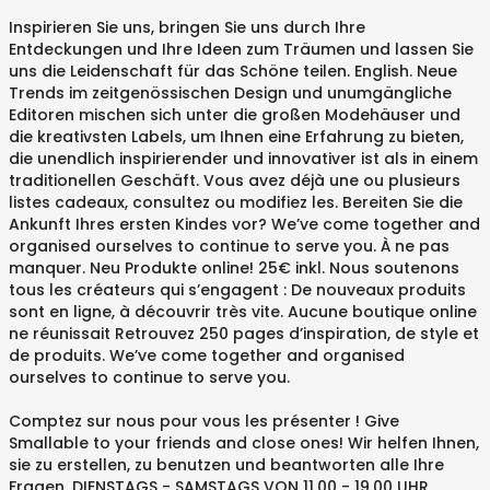
Inspirieren Sie uns, bringen Sie uns durch Ihre
Entdeckungen und Ihre Ideen zum Träumen und lassen Sie
uns die Leidenschaft für das Schöne teilen. English. Neue
Trends im zeitgenössischen Design und unumgängliche
Editoren mischen sich unter die großen Modehäuser und
die kreativsten Labels, um Ihnen eine Erfahrung zu bieten,
die unendlich inspirierender und innovativer ist als in einem
traditionellen Geschäft. Vous avez déjà une ou plusieurs
listes cadeaux, consultez ou modifiez les. Bereiten Sie die
Ankunft Ihres ersten Kindes vor? We’ve come together and
organised ourselves to continue to serve you. À ne pas
manquer. Neu Produkte online! 25€ inkl. Nous soutenons
tous les créateurs qui s’engagent : De nouveaux produits
sont en ligne, à découvrir très vite. Aucune boutique online
ne réunissait Retrouvez 250 pages d’inspiration, de style et
de produits. We’ve come together and organised
ourselves to continue to serve you.
Comptez sur nous pour vous les présenter ! Give
Smallable to your friends and close ones! Wir helfen Ihnen,
sie zu erstellen, zu benutzen und beantworten alle Ihre
Fragen. DIENSTAGS - SAMSTAGS VON 11.00 - 19.00 UHR