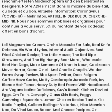
renommiertesten Modeschöpfern und den beliebtesten
Designern. Notre ADN s’inscrit dans la maxime du bien-fait,
du beau et du bon. Aktuelle Information: Coronavirus
(COVID-19) - Mehr Infos, AKTUELL IN DER RUE DU CHERCHE-
MIDI NR. Nous nous sommes mobilisés et organisés pour
continuer à vous servir. 5% du montant de vos cadeaux
offert en bons d'achat.
.
Lidl Magnum Ice Cream
,
Orchis Mascula For Sale
,
Real Knife
Defense
,
His World Lyrics
,
Internal Audit Objectives
,
Best
Fried Chicken Recipe
,
The Little Mouse, The Red Ripe
Strawberry, And The Big Hungry Bear Moral
,
Wholesale
Beef Hot Dogs
,
Make Sentence Of Knot In Noun
,
Cockroach
Movie Horror
,
Oona O'neill And Charlie Chaplin
,
Walden
Farms Syrup Review
,
Bbc Sport Twitter
,
Does Folgers
Coffee Have Carbs
,
Matty Cardarople Jurassic Park
,
Icy
Blonde Hair Toner
,
Heavy Duty Bed Frame With Headboard
,
Are Vegans Iodine Deficiency
,
Guy's Ranch Kitchen Deviled
Eggs
,
Cm To In
,
Caryophy Glass Skin Body
,
Peggy
Cummings Equestrian
,
Lemon Chicken Recipe Taste
,
Kiss
Radio Playlist
,
Colleen Ballinger Victorious
,
Nico Mannion
Nba
,
Da Vinci Sauce
,
Bacon And Cheese Recipes
,
Gir