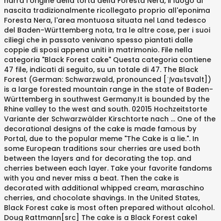
narra l'origine della torta della Foresta Nera, il luogo di
nascita tradizionalmente ricollegato proprio all'eponima
Foresta Nera, l'area montuosa situata nel Land tedesco
del Baden-Württemberg nota, tra le altre cose, per i suoi
ciliegi che in passato venivano spesso piantati dalle
coppie di sposi appena uniti in matrimonio. File nella
categoria "Black Forest cake" Questa categoria contiene
47 file, indicati di seguito, su un totale di 47. The Black
Forest (German: Schwarzwald, pronounced [ˈʃvaʁtsvalt])
is a large forested mountain range in the state of Baden-
Württemberg in southwest Germany.It is bounded by the
Rhine valley to the west and south. 02015 Hochzeitstorte
Variante der Schwarzwälder Kirschtorte nach … One of the
decorational designs of the cake is made famous by
Portal, due to the popular meme "The Cake is a lie.". In
some European traditions sour cherries are used both
between the layers and for decorating the top. and
cherries between each layer. Take your favorite fandoms
with you and never miss a beat. Then the cake is
decorated with additional whipped cream, maraschino
cherries, and chocolate shavings. In the United States,
Black Forest cake is most often prepared without alcohol.
Doug Rattmann[src] The cake is a Black Forest cake1