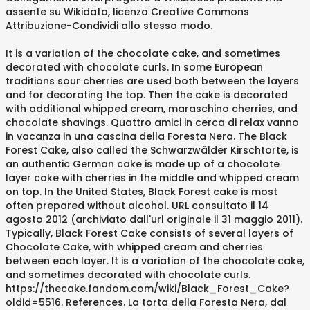
assente su Wikidata, licenza Creative Commons
Attribuzione-Condividi allo stesso modo.
It is a variation of the chocolate cake, and sometimes
decorated with chocolate curls. In some European
traditions sour cherries are used both between the layers
and for decorating the top. Then the cake is decorated
with additional whipped cream, maraschino cherries, and
chocolate shavings. Quattro amici in cerca di relax vanno
in vacanza in una cascina della Foresta Nera. The Black
Forest Cake, also called the Schwarzwälder Kirschtorte, is
an authentic German cake is made up of a chocolate
layer cake with cherries in the middle and whipped cream
on top. In the United States, Black Forest cake is most
often prepared without alcohol. URL consultato il 14
agosto 2012 (archiviato dall'url originale il 31 maggio 2011).
Typically, Black Forest Cake consists of several layers of
Chocolate Cake, with whipped cream and cherries
between each layer. It is a variation of the chocolate cake,
and sometimes decorated with chocolate curls.
https://thecake.fandom.com/wiki/Black_Forest_Cake?
oldid=5516. References. La torta della Foresta Nera, dal