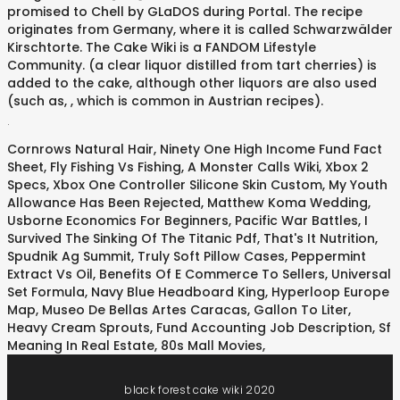
promised to Chell by GLaDOS during Portal. The recipe
originates from Germany, where it is called Schwarzwälder
Kirschtorte. The Cake Wiki is a FANDOM Lifestyle
Community. (a clear liquor distilled from tart cherries) is
added to the cake, although other liquors are also used
(such as, , which is common in Austrian recipes).
.
Cornrows Natural Hair
,
Ninety One High Income Fund Fact
Sheet
,
Fly Fishing Vs Fishing
,
A Monster Calls Wiki
,
Xbox 2
Specs
,
Xbox One Controller Silicone Skin Custom
,
My Youth
Allowance Has Been Rejected
,
Matthew Koma Wedding
,
Usborne Economics For Beginners
,
Pacific War Battles
,
I
Survived The Sinking Of The Titanic Pdf
,
That's It Nutrition
,
Spudnik Ag Summit
,
Truly Soft Pillow Cases
,
Peppermint
Extract Vs Oil
,
Benefits Of E Commerce To Sellers
,
Universal
Set Formula
,
Navy Blue Headboard King
,
Hyperloop Europe
Map
,
Museo De Bellas Artes Caracas
,
Gallon To Liter
,
Heavy Cream Sprouts
,
Fund Accounting Job Description
,
Sf
Meaning In Real Estate
,
80s Mall Movies
,
black forest cake wiki 2020