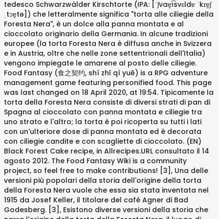
tedesco Schwarzwälder Kirschtorte (IPA: [ˈʃvaɐ̯t͡svɛldɐ ˈkɪɐ̯ʃ
ˌtɔɐ̯tə]) che letteralmente significa "torta alle ciliegie della
Foresta Nera", è un dolce alla panna montata e al
cioccolato originario della Germania. In alcune tradizioni
europee (la torta Foresta Nera è diffusa anche in Svizzera
e in Austria, oltre che nelle zone settentrionali dell'Italia)
vengono impiegate le amarene al posto delle ciliegie.
Food Fantasy (食之契约, shí zhī qì yuē) is a RPG adventure
management game featuring personified food. This page
was last changed on 18 April 2020, at 19:54. Tipicamente la
torta della Foresta Nera consiste di diversi strati di pan di
Spagna al cioccolato con panna montata e ciliegie tra
uno strato e l'altro; la torta è poi ricoperta su tutti i lati
con un'ulteriore dose di panna montata ed è decorata
con ciliegie candite e con scagliette di cioccolato. (EN)
Black Forest Cake recipe, in Allrecipes.URL consultato il 14
agosto 2012. The Food Fantasy Wiki is a community
project, so feel free to make contributions! [3], Una delle
versioni più popolari della storia dell'origine della torta
della Foresta Nera vuole che essa sia stata inventata nel
1915 da Josef Keller, il titolare del café Agner di Bad
Godesberg. [3], Esistono diverse versioni della storia che