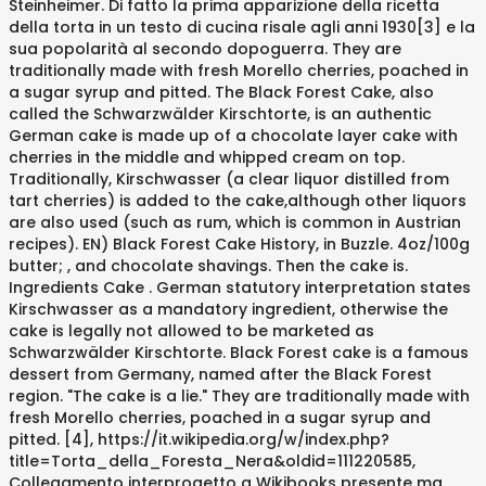
Steinheimer. Di fatto la prima apparizione della ricetta
della torta in un testo di cucina risale agli anni 1930[3] e la
sua popolarità al secondo dopoguerra. They are
traditionally made with fresh Morello cherries, poached in
a sugar syrup and pitted. The Black Forest Cake, also
called the Schwarzwälder Kirschtorte, is an authentic
German cake is made up of a chocolate layer cake with
cherries in the middle and whipped cream on top.
Traditionally, Kirschwasser (a clear liquor distilled from
tart cherries) is added to the cake,although other liquors
are also used (such as rum, which is common in Austrian
recipes). EN) Black Forest Cake History, in Buzzle. 4oz/100g
butter; , and chocolate shavings. Then the cake is.
Ingredients Cake . German statutory interpretation states
Kirschwasser as a mandatory ingredient, otherwise the
cake is legally not allowed to be marketed as
Schwarzwälder Kirschtorte. Black Forest cake is a famous
dessert from Germany, named after the Black Forest
region. "The cake is a lie." They are traditionally made with
fresh Morello cherries, poached in a sugar syrup and
pitted. [4], https://it.wikipedia.org/w/index.php?
title=Torta_della_Foresta_Nera&oldid=111220585,
Collegamento interprogetto a Wikibooks presente ma